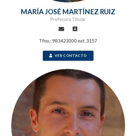
MARÍA JOSÉ MARTÍNEZ RUIZ
Profesora Titular
font_download
Tfno.: 983423000 ext. 3157
VER CONTACTO