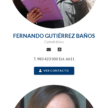
FERNANDO GUTIÉRREZ BAÑOS
Catedrático
font_download
T. 983 423 000 Ext. 6611
VER CONTACTO