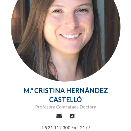
M.ª CRISTINA HERNÁNDEZ
CASTELLÓ
Profesora Contratada Doctora
font_download
T. 921 112 300 Ext. 2177