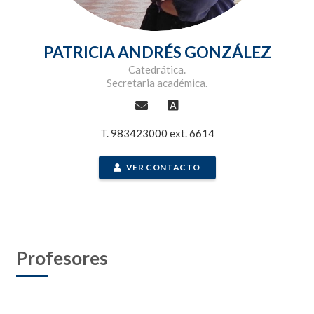
PATRICIA ANDRÉS GONZÁLEZ
Catedrática.
Secretaria académica.
font_download
T. 983423000 ext. 6614
VER CONTACTO
Profesores