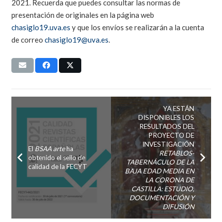
2021. Recuerda que puedes consultar las normas de
presentación de originales en la página web
chasiglo19.uva.es
y que los envíos se realizarán a la cuenta
de correo
chasiglo19@uva.es
.
YA ESTÁN
DISPONIBLES LOS
RESULTADOS DEL
PROYECTO DE
INVESTIGACIÓN
El
BSAA arte
ha
RETABLOS-
obtenido el sello de
TABERNÁCULO DE LA
calidad de la FECYT
BAJA EDAD MEDIA EN
LA CORONA DE
CASTILLA: ESTUDIO,
DOCUMENTACIÓN Y
DIFUSIÓN