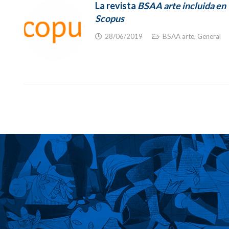
La revista
BSAA arte incluida en
Scopus
28/06/2019
BSAA arte
,
General