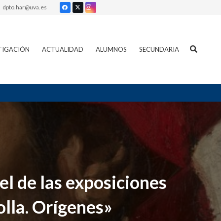
dpto.har@uva.es
TIGACIÓN
ACTUALIDAD
ALUMNOS
SECUNDARIA
el de las exposiciones
olla. Orígenes»