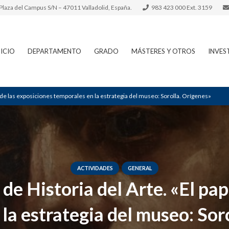
– Plaza del Campus S/N – 47011 Valladolid, España.
983 423 000 Ext. 3159
NICIO
DEPARTAMENTO
GRADO
MÁSTERES Y OTROS
INVES
el de las exposiciones temporales en la estrategia del museo: Sorolla. Orígenes»
ACTIVIDADES
GENERAL
 de Historia del Arte. «El pap
la estrategia del museo: Sor