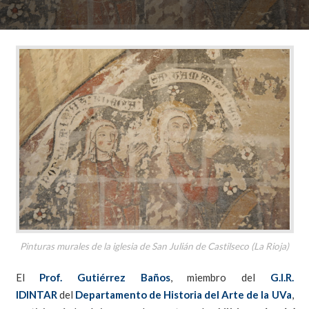
Pinturas murales de la iglesia de San Julián de Castilseco (La Rioja)
El
Prof. Gutiérrez Baños
, miembro del
G.I.R.
IDINTAR
del
Departamento de Historia del Arte de la UVa
,