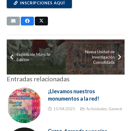
INSCRIPCIONES AQUÍ
Nueva Unidad de
Exposición Muro IV
Investigación
Edición
Consolidada
Entradas relacionadas
¡Llevamos nuestros
monumentos a la red!
15/04/2021
Actividades
,
General
Curso
Aprende a ver cine.