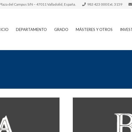
– Plaza del Campus S/N – 47011 Valladolid, España.
983 423 000 Ext. 3159
NICIO
DEPARTAMENTO
GRADO
MÁSTERES Y OTROS
INVES