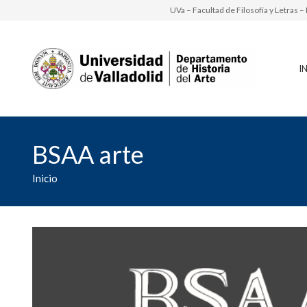
UVa – Facultad de Filosofía y Letras 
I
BSAA arte
Inicio